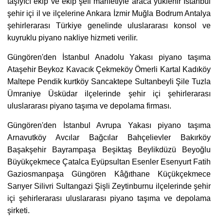
taşıyıcı ekip ve ekip şefi marifetiyle araca yüklenir İstanbul
şehir içi il ve ilçelerine Ankara İzmir Muğla Bodrum Antalya
şehirlerarası Türkiye genelinde uluslararası konsol ve
kuyruklu piyano nakliye hizmeti verilir.
Güngören'den İstanbul Anadolu Yakası piyano taşıma
Ataşehir Beykoz Kavacık Çekmeköy Ömerli Kartal Kadıköy
Maltepe Pendik kurtköy Sancaktepe Sultanbeyli Şile Tuzla
Ümraniye Üsküdar ilçelerinde şehir içi şehirlerarası
uluslararası piyano taşıma ve depolama firması.
Güngören'den İstanbul Avrupa Yakası piyano taşıma
Arnavutköy Avcılar Bağcılar Bahçelievler Bakırköy
Başakşehir Bayrampaşa Beşiktaş Beylikdüzü Beyoğlu
Büyükçekmece Çatalca Eyüpsultan Esenler Esenyurt Fatih
Gaziosmanpaşa Güngören Kâğıthane Küçükçekmece
Sarıyer Silivri Sultangazi Şişli Zeytinburnu ilçelerinde şehir
içi şehirlerarası uluslararası piyano taşıma ve depolama
şirketi.