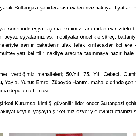
ayarak Sultangazi şehirlerarası evden eve nakliyat fiyatları
iyat sürecinde eşya taşıma ekibimiz tarafından evinizdeki t
 beyaz eşyalarınız vs. mobilyalar öncelikle sitreç, battaniy
eleriyle sarılır paketlenir ufak tefek kırılacaklar kolilere
hteviyatı belirtilir nakliye aracına taşınmaya hazır hale g
meti verdiğimiz mahalleleri; 50.Yıl, 75. Yıl, Cebeci, Cumh
u, Yayla, Yunus Emre, Zübeyde Hanım, mahallelerinde şehir
ıma depolama firması.
irketi Kurumsal kimliği güvenilir lider ender Sultangazi şehir
kliyat keyfini yaşayın şirketimiz özveriyle evinizi ofisinizi