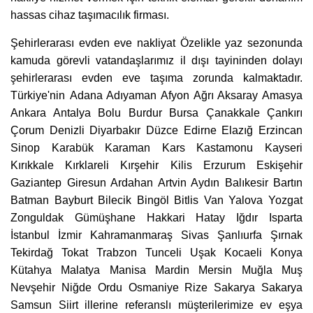
hassas cihaz taşımacılık firması.
Şehirlerarası evden eve nakliyat Özelikle yaz sezonunda
kamuda görevli vatandaşlarımız il dışı tayininden dolayı
şehirlerarası evden eve taşıma zorunda kalmaktadır.
Türkiye'nin Adana Adıyaman Afyon Ağrı Aksaray Amasya
Ankara Antalya Bolu Burdur Bursa Çanakkale Çankırı
Çorum Denizli Diyarbakır Düzce Edirne Elazığ Erzincan
Sinop Karabük Karaman Kars Kastamonu Kayseri
Kırıkkale Kırklareli Kırşehir Kilis Erzurum Eskişehir
Gaziantep Giresun Ardahan Artvin Aydın Balıkesir Bartın
Batman Bayburt Bilecik Bingöl Bitlis Van Yalova Yozgat
Zonguldak Gümüşhane Hakkari Hatay Iğdır Isparta
İstanbul İzmir Kahramanmaraş Sivas Şanlıurfa Şırnak
Tekirdağ Tokat Trabzon Tunceli Uşak Kocaeli Konya
Kütahya Malatya Manisa Mardin Mersin Muğla Muş
Nevşehir Niğde Ordu Osmaniye Rize Sakarya Sakarya
Samsun Siirt illerine referanslı müşterilerimize ev eşya