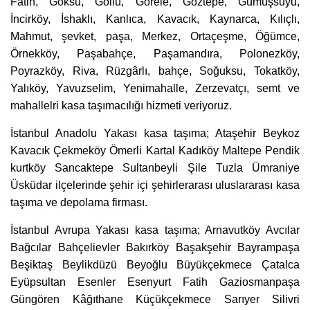
Fatih, Göksu, Göllü, Görele, Göztepe, Gümüşsuyu,
İncirköy, İshaklı, Kanlıca, Kavacık, Kaynarca, Kılıçlı,
Mahmut, şevket, paşa, Merkez, Ortaçeşme, Öğümce,
Örnekköy, Paşabahçe, Paşamandıra, Polonezköy,
Poyrazköy, Riva, Rüzgârlı, bahçe, Soğuksu, Tokatköy,
Yalıköy, Yavuzselim, Yenimahalle, Zerzevatçı, semt ve
mahallelri kasa taşımacılığı hizmeti veriyoruz.
İstanbul Anadolu Yakası kasa taşıma; Ataşehir Beykoz
Kavacık Çekmeköy Ömerli Kartal Kadıköy Maltepe Pendik
kurtköy Sancaktepe Sultanbeyli Şile Tuzla Ümraniye
Üsküdar ilçelerinde şehir içi şehirlerarası uluslararası kasa
taşıma ve depolama firması.
İstanbul Avrupa Yakası kasa taşıma; Arnavutköy Avcılar
Bağcılar Bahçelievler Bakırköy Başakşehir Bayrampaşa
Beşiktaş Beylikdüzü Beyoğlu Büyükçekmece Çatalca
Eyüpsultan Esenler Esenyurt Fatih Gaziosmanpaşa
Güngören Kâğıthane Küçükçekmece Sarıyer Silivri